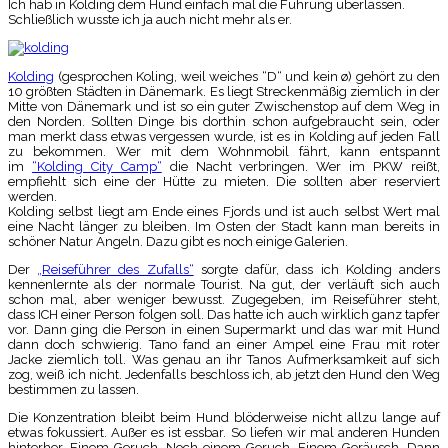
Ich hab in Kolding dem Hund einfach mal die Führung überlassen.
Schließlich wusste ich ja auch nicht mehr als er.
Kolding
(gesprochen Koling, weil weiches “D“ und kein ø) gehört zu den
10 größten Städten in Dänemark. Es liegt Streckenmäßig ziemlich in der
Mitte von Dänemark und ist so ein guter Zwischenstop auf dem Weg in
den Norden. Sollten Dinge bis dorthin schon aufgebraucht sein, oder
man merkt dass etwas vergessen wurde, ist es in Kolding auf jeden Fall
zu bekommen. Wer mit dem Wohnmobil fährt, kann entspannt
im
“Kolding City Camp“
die Nacht verbringen. Wer im PKW reißt,
empfiehlt sich eine der Hütte zu mieten. Die sollten aber reserviert
werden.
Kolding selbst liegt am Ende eines Fjords und ist auch selbst Wert mal
eine Nacht länger zu bleiben. Im Osten der Stadt kann man bereits in
schöner Natur Angeln. Dazu gibt es noch einige Galerien.
Der
„Reiseführer des Zufalls“
sorgte dafür, dass ich Kolding anders
kennenlernte als der normale Tourist. Na gut, der verläuft sich auch
schon mal, aber weniger bewusst. Zugegeben, im Reiseführer steht,
dass ICH einer Person folgen soll. Das hatte ich auch wirklich ganz tapfer
vor. Dann ging die Person in einen Supermarkt und das war mit Hund
dann doch schwierig. Tano fand an einer Ampel eine Frau mit roter
Jacke ziemlich toll. Was genau an ihr Tanos Aufmerksamkeit auf sich
zog, weiß ich nicht. Jedenfalls beschloss ich, ab jetzt den Hund den Weg
bestimmen zu lassen.
Die Konzentration bleibt beim Hund blöderweise nicht allzu lange auf
etwas fokussiert. Außer es ist essbar. So liefen wir mal anderen Hunden
hinterher. Einem Geruch. Noch einem Geruch. Einem Geräusch. Dann